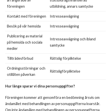
arrangerade av
statsbidragsfinansierad
föreningen
utbildning, annars samtycke
Kontakt med föreningen
Intresseavvägning
Besök på vår hemsida
Intresseavvägning
Publicering av material
Intresseavvägning och ibland
på hemsida och sociala
samtycke
medier
Tillträdesförbud
Rättslig förpliktelse
Ordningsstörningar och
Rättsligförpliktelse
otillåten påverkan
Hur länge sparar vi dina personuppgifter?
Föreningen kommer att genomföra en bedömning årsvis om
ändamålet med behandlingen av personuppgifterna kvarstår.
Om inte ändamålen med behandlingen av personuppgifterna