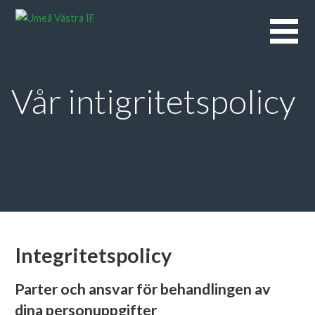
Hoppa
till
innehåll
Vår intigritetspolicy
Integritetspolicy
Parter och ansvar för behandlingen av
dina personuppgifter